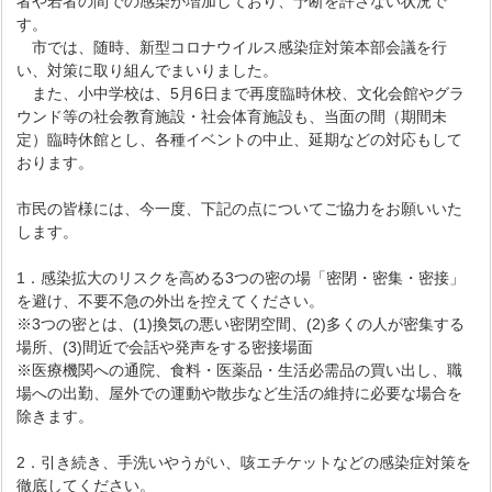
者や若者の間での感染が増加しており、予断を許さない状況で
す。
市では、随時、新型コロナウイルス感染症対策本部会議を行
い、対策に取り組んでまいりました。
また、小中学校は、5月6日まで再度臨時休校、文化会館やグラ
ウンド等の社会教育施設・社会体育施設も、当面の間（期間未
定）臨時休館とし、各種イベントの中止、延期などの対応もして
おります。
市民の皆様には、今一度、下記の点についてご協力をお願いいた
します。
1．感染拡大のリスクを高める3つの密の場「密閉・密集・密接」
を避け、不要不急の外出を控えてください。
※3つの密とは、(1)換気の悪い密閉空間、(2)多くの人が密集する
場所、(3)間近で会話や発声をする密接場面
※医療機関への通院、食料・医薬品・生活必需品の買い出し、職
場への出勤、屋外での運動や散歩など生活の維持に必要な場合を
除きます。
2．引き続き、手洗いやうがい、咳エチケットなどの感染症対策を
徹底してください。