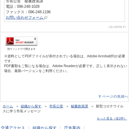
市長公室 秘書政策課
電話：096-248-1028
ファックス：096-248-1196
お問い合わせフォーム
（ID:19558 P）
別ウィンドウで開きます
※資料としてPDFファイルが添付されている場合は、Adobe Acrobat(R)が必要
です。
PDF書類をご覧になる場合は、Adobe Readerが必要です。正しく表示されない
場合、最新バージョンをご利用ください。
ページの先頭へ
ホーム
＞
組織から探す
＞
市長公室
＞
秘書政策課
＞ 新型コロナウイル
スに伴う市長メッセージ
もっと見る（全2件）
交通アクセス
｜
組織から探す
｜
庁舎案内
｜