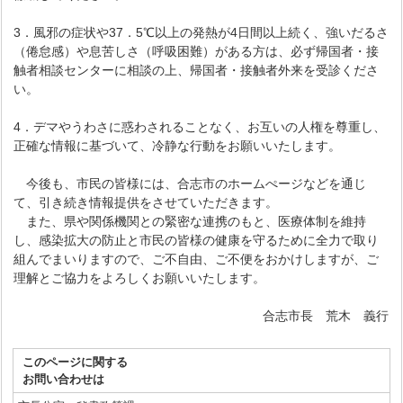
3．風邪の症状や37．5℃以上の発熱が4日間以上続く、強いだるさ
（倦怠感）や息苦しさ（呼吸困難）がある方は、必ず帰国者・接
触者相談センターに相談の上、帰国者・接触者外来を受診くださ
い。
4．デマやうわさに惑わされることなく、お互いの人権を尊重し、
正確な情報に基づいて、冷静な行動をお願いいたします。
今後も、市民の皆様には、合志市のホームぺージなどを通じ
て、引き続き情報提供をさせていただきます。
また、県や関係機関との緊密な連携のもと、医療体制を維持
し、感染拡大の防止と市民の皆様の健康を守るために全力で取り
組んでまいりますので、ご不自由、ご不便をおかけしますが、ご
理解とご協力をよろしくお願いいたします。
合志市長 荒木 義行
このページに関する
お問い合わせは