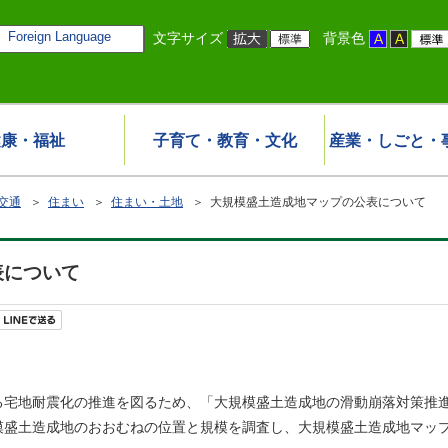
Foreign Language
文字サイズ
背景色
健康・福祉
子育て・教育・文化
産業・しごと・
交通
＞
住まい
＞
住まい・土地
＞ 大規模盛土造成地マップの公表について
表について
る宅地耐震化の推進を図るため、「大規模盛土造成地の滑動崩落対策推
模盛土造成地のおおむねの位置と規模を調査し、大規模盛土造成地マッ