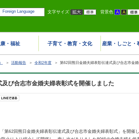
Foreign Language
文字サイズ
背景色
健康・福祉
子育て・教育・文化
産業・しごと・
）
＞
活動報告
＞
令和2年度
＞ 第62回熊日金婚夫婦表彰伝達式及び合志市金
式及び合志市金婚夫婦表彰式を開催しました
「第62回熊日金婚夫婦表彰伝達式及び合志市金婚夫婦表彰式」を開催