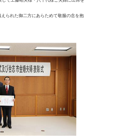
表して工藤昭夫様・八千代様ご夫婦に出席を
越えられた御二方にあらためて敬服の念を抱