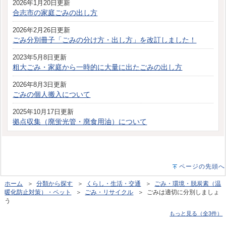
2026年1月20日更新
合志市の家庭ごみの出し方
2026年2月26日更新
ごみ分別冊子「ごみの分け方・出し方」を改訂しました！
2023年5月8日更新
粗大ごみ・家庭から一時的に大量に出たごみの出し方
2026年8月3日更新
ごみの個人搬入について
2025年10月17日更新
拠点収集（廃蛍光管・廃食用油）について
ページの先頭へ
ホーム
＞
分類から探す
＞
くらし・生活・交通
＞
ごみ・環境・脱炭素（温
暖化防止対策）・ペット
＞
ごみ・リサイクル
＞ ごみは適切に分別しましょ
う
もっと見る（全3件）