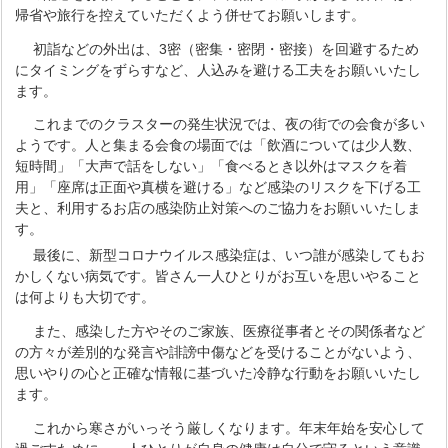
帰省や旅行を控えていただくよう併せてお願いします。
初詣などの外出は、3密（密集・密閉・密接）を回避するため
にタイミングをずらすなど、人込みを避ける工夫をお願いいたし
ます。
これまでのクラスターの発生状況では、夜の街での会食が多い
ようです。人と集まる会食の場面では「飲酒については少人数、
短時間」「大声で話をしない」「食べるとき以外はマスクを着
用」「座席は正面や真横を避ける」など感染のリスクを下げる工
夫と、利用するお店の感染防止対策へのご協力をお願いいたしま
す。
最後に、新型コロナウイルス感染症は、いつ誰が感染してもお
かしくない病気です。皆さん一人ひとりがお互いを思いやること
は何よりも大切です。
また、感染した方やそのご家族、医療従事者とその関係者など
の方々が差別的な発言や誹謗中傷などを受けることがないよう、
思いやりの心と正確な情報に基づいた冷静な行動をお願いいたし
ます。
これから寒さがいっそう厳しくなります。年末年始を安心して