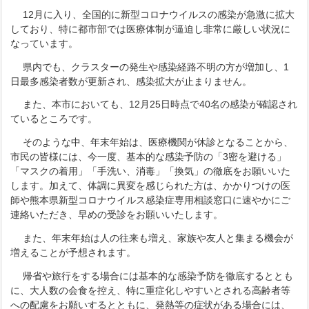
12月に入り、全国的に新型コロナウイルスの感染が急激に拡大
しており、特に都市部では医療体制が逼迫し非常に厳しい状況に
なっています。
県内でも、クラスターの発生や感染経路不明の方が増加し、1
日最多感染者数が更新され、感染拡大が止まりません。
また、本市においても、12月25日時点で40名の感染が確認され
ているところです。
そのような中、年末年始は、医療機関が休診となることから、
市民の皆様には、今一度、基本的な感染予防の「3密を避ける」
「マスクの着用」「手洗い、消毒」「換気」の徹底をお願いいた
します。加えて、体調に異変を感じられた方は、かかりつけの医
師や熊本県新型コロナウイルス感染症専用相談窓口に速やかにご
連絡いただき、早めの受診をお願いいたします。
また、年末年始は人の往来も増え、家族や友人と集まる機会が
増えることが予想されます。
帰省や旅行をする場合には基本的な感染予防を徹底するととも
に、大人数の会食を控え、特に重症化しやすいとされる高齢者等
への配慮をお願いするとともに、発熱等の症状がある場合には、