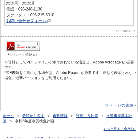
水道局 水道課
電話：096-248-1130
ファックス：096-215-5010
お問い合わせフォーム
（ID:20654 P）
別ウィンドウで開きます
※資料としてPDFファイルが添付されている場合は、Adobe Acrobat(R)が必要
です。
PDF書類をご覧になる場合は、Adobe Readerが必要です。正しく表示されない
場合、最新バージョンをご利用ください。
ページの先頭へ
ホーム
＞
分類から探す
＞
市政情報
＞
計画・方針等
＞
水道事業基本計
画
＞ 令和3年度水質検査計画
もっと見る（全2件）