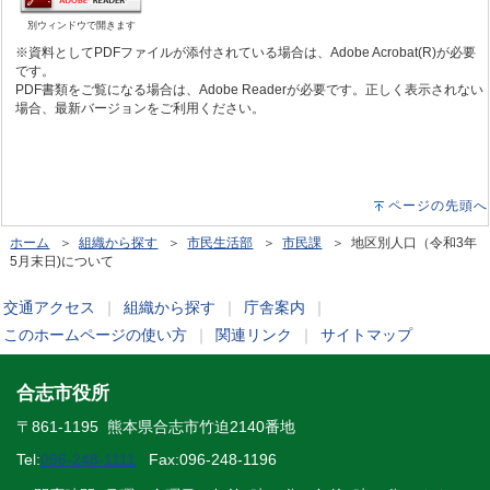
別ウィンドウで開きます
※資料としてPDFファイルが添付されている場合は、Adobe Acrobat(R)が必要
です。
PDF書類をご覧になる場合は、Adobe Readerが必要です。正しく表示されない
場合、最新バージョンをご利用ください。
ページの先頭へ
ホーム
＞
組織から探す
＞
市民生活部
＞
市民課
＞ 地区別人口（令和3年
5月末日)について
交通アクセス
｜
組織から探す
｜
庁舎案内
｜
このホームページの使い方
｜
関連リンク
｜
サイトマップ
合志市役所
〒861-1195 熊本県合志市竹迫2140番地
Tel:
096-248-1111
Fax:096-248-1196