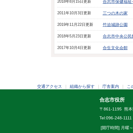
2018年8月15日更新
合志市保健福祉
2011年10月3日更新
三つの木の家
2019年11月22日更新
竹迫城跡公園
2018年5月23日更新
合志市中央公民
2017年10月4日更新
合生文化会館
交通アクセス
｜
組織から探す
｜
庁舎案内
｜
こ
合志市役所
〒861-1195 
Tel:
096-248-1111
[開庁時間] 月曜