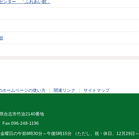
センター 「ふれあい館」
館
のホームページの使い方
｜
関連リンク
｜
サイトマップ
熊本県合志市竹迫2140番地
Fax:096-248-1196
～金曜日の午前8時30分～午後5時15分 （ただし、祝・休日、12月29日