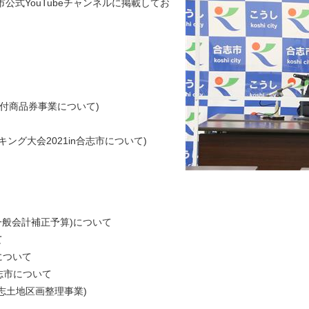
式YouTubeチャンネルに掲載してお
ム付商品券事業について)
ーキング大会2021in合志市について)
般会計補正予算)について
て
について
志市について
志土地区画整理事業)