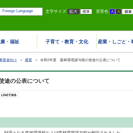
Foreign Language
文字サイズ
背景色
健康・福祉
子育て・教育・文化
産業・しごと・
事業者向け
＞
農業
＞ 令和2年度 森林環境譲与税の使途の公表について
使途の公表について
れ、財源となる森林環境税および森林環境譲与税が創設されました。