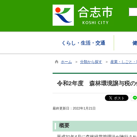
くらし・生活・交通
ホーム
＞
分類から探す
＞
産業・しごと・
令和2年度 森林環境譲与税の
最終更新日：
2022年1月21日
概要
平成31年4月に森林経営管理法が施行さ