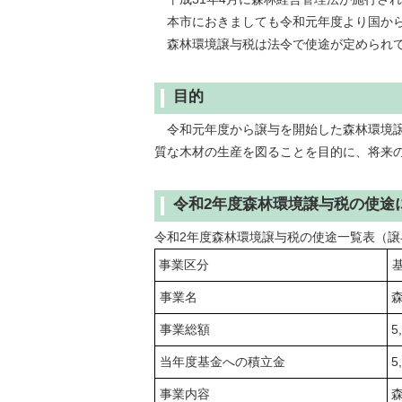
本市におきましても令和元年度より国から
森林環境譲与税は法令で使途が定められて
目的
令和元年度から譲与を開始した森林環境譲
質な木材の生産を図ることを目的に、将来
令和2年度森林環境譲与税の使途
令和2年度森林環境譲与税の使途一覧表（譲与
事業区分
事業名
森
事業総額
5
当年度基金への積立金
5
事業内容
森