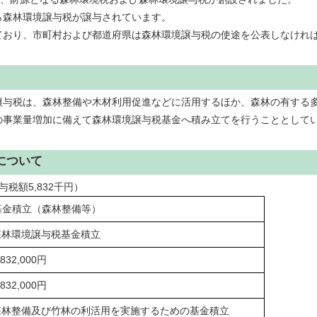
森林環境譲与税が譲与されています。
おり、市町村および都道府県は森林環境譲与税の使途を公表しなけれ
与税は、森林整備や木材利用促進などに活用するほか、森林の有する
の事業量増加に備えて森林環境譲与税基金へ積み立てを行うこととして
について
税額5,832千円）
基金積立（森林整備等）
林環境譲与税基金積立
,832,000円
,832,000円
林整備及び竹林の利活用を実施するための基金積立