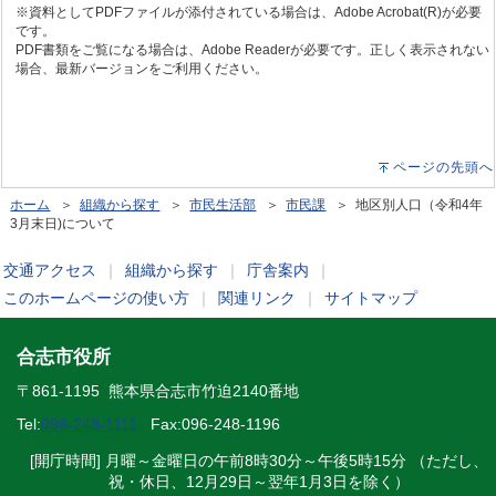
※資料としてPDFファイルが添付されている場合は、Adobe Acrobat(R)が必要
です。
PDF書類をご覧になる場合は、Adobe Readerが必要です。正しく表示されない
場合、最新バージョンをご利用ください。
ページの先頭へ
ホーム
＞
組織から探す
＞
市民生活部
＞
市民課
＞ 地区別人口（令和4年
3月末日)について
交通アクセス
｜
組織から探す
｜
庁舎案内
｜
このホームページの使い方
｜
関連リンク
｜
サイトマップ
合志市役所
〒861-1195 熊本県合志市竹迫2140番地
Tel:
096-248-1111
Fax:096-248-1196
[開庁時間] 月曜～金曜日の午前8時30分～午後5時15分 （ただし、
祝・休日、12月29日～翌年1月3日を除く）