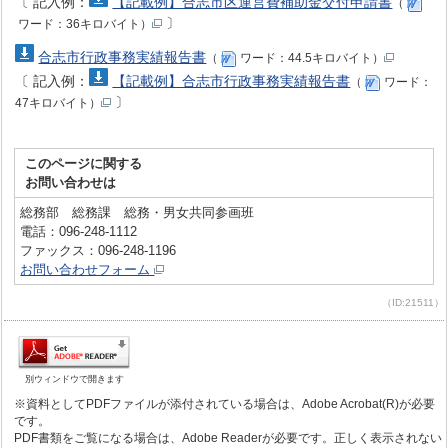
〔
記入例：
【記載例】合志市区運営費補助金交付申請書
（
〕
ワード：36キロバイト）
合志市行政事務実績報告書
（
ワード：44.5キロバイト）
〔
記入例：
【記載例】合志市行政事務実績報告書
（
ワード：
〕
47キロバイト）
このページに関する
お問い合わせは
総務部 総務課 総務・男女共同参画班
電話：096-248-1112
ファックス：096-248-1196
お問い合わせフォーム
（ID:21511）
別ウィンドウで開きます
※資料としてPDFファイルが添付されている場合は、Adobe Acrobat(R)が必要
です。
PDF書類をご覧になる場合は、Adobe Readerが必要です。正しく表示されない