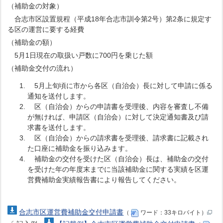
（補助金の対象）
合志市区設置規程（平成18年合志市訓令第2号）第2条に規定す
る区の運営に要する経費
（補助金の額）
5月1日現在の取扱い戸数に700円を乗じた額
（補助金交付の流れ）
5月上旬頃に市から各区（自治会）長に対して申請に係る
通知を送付します。
区（自治会）からの申請書を受理後、内容を審査し不備
が無ければ、申請区（自治会）に対して決定通知書及び請
求書を送付します。
区（自治会）からの請求書を受理後、請求書に記載され
た口座に補助金を振り込みます。
補助金の交付を受けた区（自治会）長は、補助金の交付
を受けた年の年度末までに当該補助金に関する実績を区運
営費補助金実績報告書により報告してください。
合志市区運営費補助金交付申請書
（
ワード：33キロバイト）