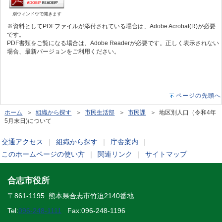
別ウィンドウで開きます
※資料としてPDFファイルが添付されている場合は、Adobe Acrobat(R)が必要
です。
PDF書類をご覧になる場合は、Adobe Readerが必要です。正しく表示されない
場合、最新バージョンをご利用ください。
ページの先頭へ
ホーム
＞
組織から探す
＞
市民生活部
＞
市民課
＞ 地区別人口（令和4年
5月末日)について
交通アクセス
｜
組織から探す
｜
庁舎案内
｜
このホームページの使い方
｜
関連リンク
｜
サイトマップ
合志市役所
〒861-1195 熊本県合志市竹迫2140番地
Tel:
096-248-1111
Fax:096-248-1196