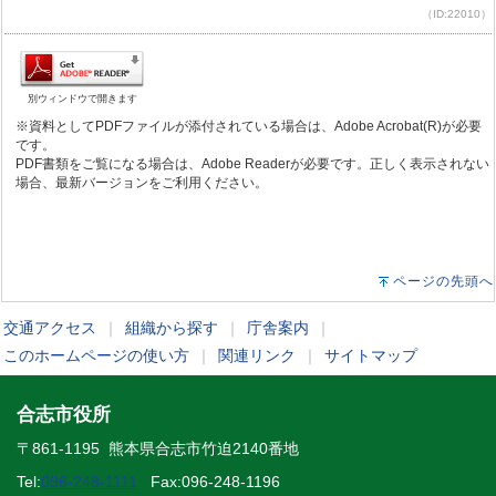
（ID:22010）
別ウィンドウで開きます
※資料としてPDFファイルが添付されている場合は、Adobe Acrobat(R)が必要
です。
PDF書類をご覧になる場合は、Adobe Readerが必要です。正しく表示されない
場合、最新バージョンをご利用ください。
ページの先頭へ
交通アクセス
｜
組織から探す
｜
庁舎案内
｜
このホームページの使い方
｜
関連リンク
｜
サイトマップ
合志市役所
〒861-1195 熊本県合志市竹迫2140番地
Tel:
096-248-1111
Fax:096-248-1196