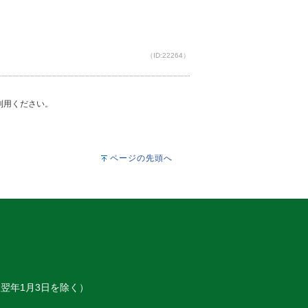
（ID:22264）
ご利用ください。
ページの先頭へ
～翌年1月3日を除く）