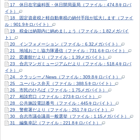
17 休日在宅歯科医・休日開局薬局（ファイル：474.8キロバ
イト）
18 固定資産税と軽自動車税の納付手段が拡大します（ファイ
ル：901.9キロバイト）
19 税金は納期内に納めましょう（ファイル：1.82メガバイ
ト）
20 インフォメーション（ファイル：6.32メガバイト）
21 地域おこし協力隊通信（ファイル：731.6キロバイト）
22 図書館だより（ファイル：1.39メガバイト）
23 合志マンガミュージアムだより（ファイル：518.4キロバ
イト）
24 クラッシーノNews（ファイル：309.8キロバイト）
25 ユーパレス弁天（ファイル：388.5キロバイト）
26 市民のひろば（ファイル：1.75メガバイト）
27 相談窓口（ファイル：273キロバイト）
28 公共施設電話番号（ファイル：445キロバイト）
29 警察署だより（ファイル：251.7キロバイト）
30 合志市議会議員一般選挙（ファイル：1.15メガバイト）
31 編集幸記（ファイル：221.8キロバイト）