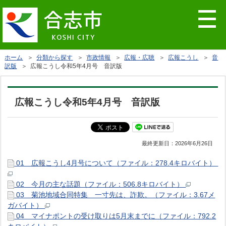
ホーム
＞
分類から探す
＞
市政情報
＞
広報・広聴
＞
広報こうし
＞
音
訳版
＞ 広報こうし令和5年4月号 音訳版
広報こうし令和5年4月号 音訳版
最終更新日：
2026年6月26日
01 広報こうし4月号について（ファイル：278.4キロバイト）
02 今月の主な話題（ファイル：506.8キロバイト）
03 菊池地域合同特集 一寸先は、詐欺。（ファイル：3.67メ
ガバイト）
04 マイナポントの受け取りは5月末までに（ファイル：792.2