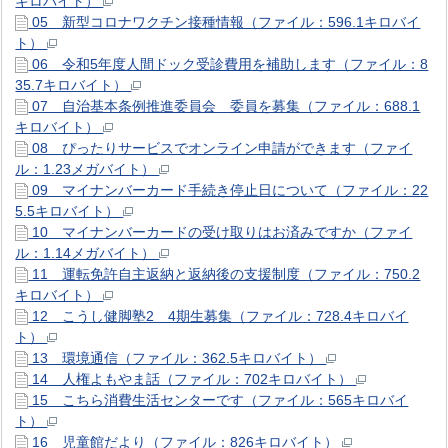
キロバイト）
05 新型コロナワクチン接種情報（ファイル：596.1キロバイ
ト）
06 令和5年度人間ドック受診費用を補助します（ファイル：8
35.7キロバイト）
07 自治基本条例推進委員会 委員を募集（ファイル：688.1
キロバイト）
08 ぴったりサービスでオンライン申請ができます（ファイ
ル：1.23メガバイト）
09 マイナンバーカード手続き停止日について（ファイル：22
5.5キロバイト）
10 マイナンバーカードの受け取りはお済みですか（ファイ
ル：1.14メガバイト）
11 運転免許自主返納と返納後の支援制度（ファイル：750.2
キロバイト）
12 こうし健脚塾2 4期生募集（ファイル：728.4キロバイ
ト）
13 環境通信（ファイル：362.5キロバイト）
14 人権よもやま話（ファイル：702キロバイト）
15 こちら消費生活センターです（ファイル：565キロバイ
ト）
16 児童館だより（ファイル：826キロバイト）