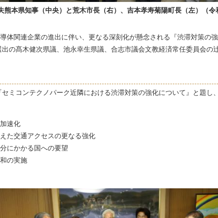
夫熊本県知事（中央）と荒木市長（右）、吉本孝寿菊陽町長（左）（令和
半導体関連企業の進出に伴い、更なる深刻化が懸念される『渋滞対策の
出の髙木健次県議、池永幸生県議、合志市議会文教経済常任委員会の辻
『セミコンテクノパーク近隣における渋滞対策の強化について』と題し、
加速化
えた交通アクセスの更なる強化
分にかかる国への要望
和の実施