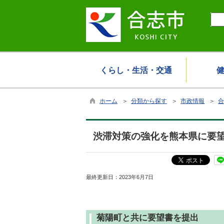
くらし・生活・交通
ホーム
＞
分類から探す
＞
市政情報
＞
合
渋滞対策の強化を熊本県に要
最終更新日：
2023年6月7日
菊陽町と共に要望書を提出