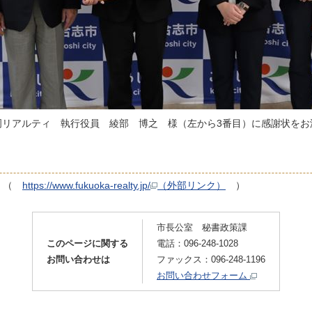
岡リアルティ 執行役員 綾部 博之 様（左から3番目）に感謝状をお
ジ （
https://www.fukuoka-realty.jp/
（外部リンク）
）
市長公室 秘書政策課
このページに関する
電話：096-248-1028
お問い合わせは
ファックス：096-248-1196
お問い合わせフォーム