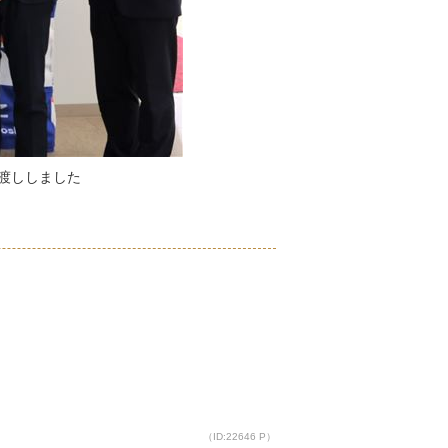
渡ししました
（ID:22646 P）