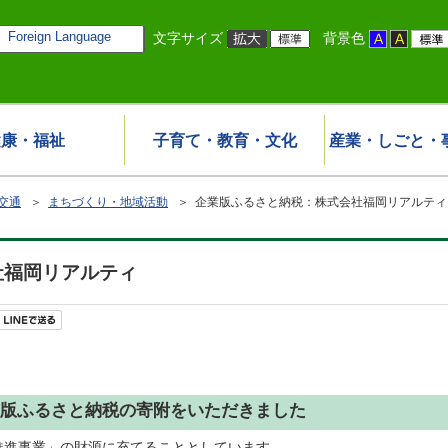
Foreign Language
文字サイズ
背景色
健康・福祉
子育て・教育・文化
産業・しごと・
交通
＞
まちづくり・地域活動
＞ 企業版ふるさと納税：株式会社福岡リアルティ
社福岡リアルティ
版ふるさと納税の寄附をいただきました
推進事業」の財源に充てることとしています。