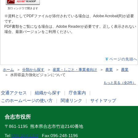
別ウィンドウで開きます
※資料としてPDFファイルが添付されている場合は、Adobe Acrobat(R)が必要
です。
PDF書類をご覧になる場合は、Adobe Readerが必要です。正しく表示されない
場合、最新バージョンをご利用ください。
ページの先頭へ
ホーム
＞
分類から探す
＞
産業・しごと・事業者向け
＞
農業
＞
農業
＞ 水田収益力強化ビジョンについて
もっと見る（全2件）
交通アクセス
｜
組織から探す
｜
庁舎案内
｜
このホームページの使い方
｜
関連リンク
｜
サイトマップ
合志市役所
〒861-1195 熊本県合志市竹迫2140番地
Tel:
096-248-1111
Fax:096-248-1196