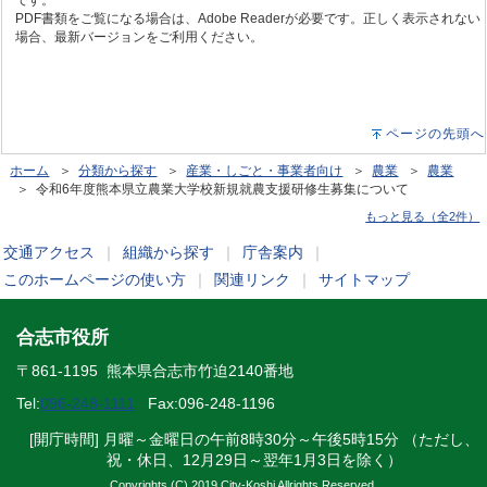
です。
PDF書類をご覧になる場合は、Adobe Readerが必要です。正しく表示されない
場合、最新バージョンをご利用ください。
ページの先頭へ
ホーム
＞
分類から探す
＞
産業・しごと・事業者向け
＞
農業
＞
農業
＞ 令和6年度熊本県立農業大学校新規就農支援研修生募集について
もっと見る（全2件）
交通アクセス
｜
組織から探す
｜
庁舎案内
｜
このホームページの使い方
｜
関連リンク
｜
サイトマップ
合志市役所
〒861-1195 熊本県合志市竹迫2140番地
Tel:
096-248-1111
Fax:096-248-1196
[開庁時間] 月曜～金曜日の午前8時30分～午後5時15分 （ただし、
祝・休日、12月29日～翌年1月3日を除く）
Copyrights (C) 2019 City-Koshi Allrights Reserved.