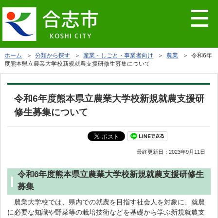
ホーム
＞
分類から探す
＞
産業・しごと・事業者向け
＞
農業
＞ 令和6年
度熊本県立農業大学校新規就農支援研修生募集について
令和6年度熊本県立農業大学校新規就農支援研
修生募集について
最終更新日：
2023年9月11日
令和6年度熊本県立農業大学校新規就農支援研修生
募集
農業大学校では、県内での就農を目指す社会人を対象に、就農
に必要な知識や野菜等の栽培技術などを基礎から学ぶ新規就農支