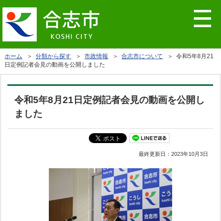
ホーム
＞
分類から探す
＞
市政情報
＞
合志市について
＞ 令和5年8月21
日定例記者会見の動画を公開しました
令和5年8月21日定例記者会見の動画を公開し
ました
最終更新日：
2023年10月3日