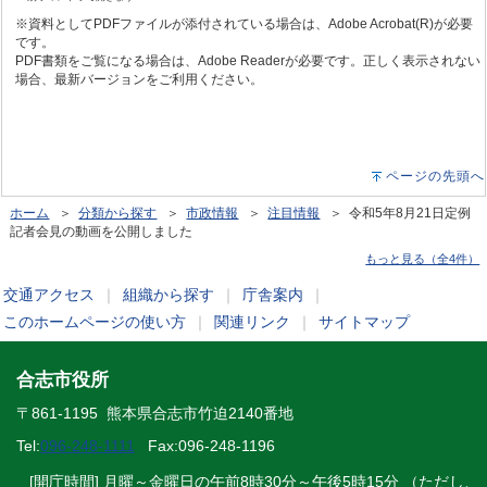
※資料としてPDFファイルが添付されている場合は、Adobe Acrobat(R)が必要
です。
PDF書類をご覧になる場合は、Adobe Readerが必要です。正しく表示されない
場合、最新バージョンをご利用ください。
ページの先頭へ
ホーム
＞
分類から探す
＞
市政情報
＞
注目情報
＞ 令和5年8月21日定例
記者会見の動画を公開しました
もっと見る（全4件）
交通アクセス
｜
組織から探す
｜
庁舎案内
｜
このホームページの使い方
｜
関連リンク
｜
サイトマップ
合志市役所
〒861-1195 熊本県合志市竹迫2140番地
Tel:
096-248-1111
Fax:096-248-1196
[開庁時間] 月曜～金曜日の午前8時30分～午後5時15分 （ただし、