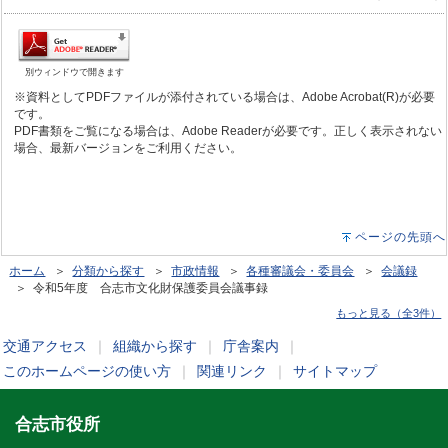
別ウィンドウで開きます
※資料としてPDFファイルが添付されている場合は、Adobe Acrobat(R)が必要
です。
PDF書類をご覧になる場合は、Adobe Readerが必要です。正しく表示されない
場合、最新バージョンをご利用ください。
ページの先頭へ
ホーム
＞
分類から探す
＞
市政情報
＞
各種審議会・委員会
＞
会議録
＞ 令和5年度 合志市文化財保護委員会議事録
もっと見る（全3件）
交通アクセス
｜
組織から探す
｜
庁舎案内
｜
このホームページの使い方
｜
関連リンク
｜
サイトマップ
合志市役所