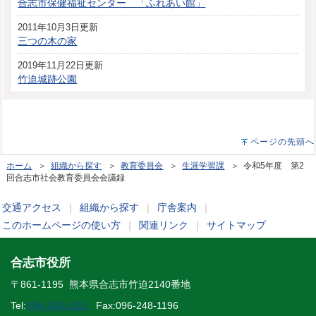
合志市保健福祉センター 「ふれあい館」
2011年10月3日更新
三つの木の家
2019年11月22日更新
竹迫城跡公園
ページの先頭へ
ホーム
＞
組織から探す
＞
教育委員会
＞
生涯学習課
＞ 令和5年度 第2
回合志市社会教育委員会会議録
交通アクセス
｜
組織から探す
｜
庁舎案内
｜
このホームページの使い方
｜
関連リンク
｜
サイトマップ
合志市役所
〒861-1195 熊本県合志市竹迫2140番地
Tel:
096-248-1111
Fax:096-248-1196