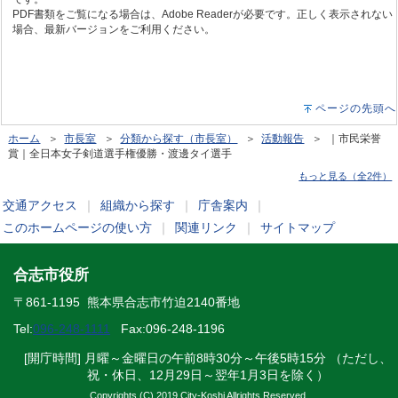
PDF書類をご覧になる場合は、Adobe Readerが必要です。正しく表示されない
場合、最新バージョンをご利用ください。
ページの先頭へ
ホーム
＞
市長室
＞
分類から探す（市長室）
＞
活動報告
＞ ｜市民栄誉
賞｜全日本女子剣道選手権優勝・渡邊タイ選手
もっと見る（全2件）
交通アクセス
｜
組織から探す
｜
庁舎案内
｜
このホームページの使い方
｜
関連リンク
｜
サイトマップ
合志市役所
〒861-1195 熊本県合志市竹迫2140番地
Tel:
096-248-1111
Fax:096-248-1196
[開庁時間] 月曜～金曜日の午前8時30分～午後5時15分 （ただし、
祝・休日、12月29日～翌年1月3日を除く）
Copyrights (C) 2019 City-Koshi Allrights Reserved.