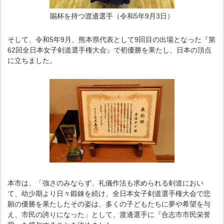
賜杯を持つ渡邊選手（令和5年9月3日）
そして、令和5年9月、熊本県代表として9回目の出場となった『第
62回全日本女子剣道選手権大会』で初優勝を果たし、日本の頂点
に立ちました。
本市は、「強さのみならず、礼儀作法も求められる剣道におい
て、幼少期より日々鍛錬を続け、全日本女子剣道選手権大会で悲
願の優勝を果たしたその姿は、多くの子どもたちに夢や希望を与
え、市民の誇りになった」として、渡邊選手に『合志市市民栄誉