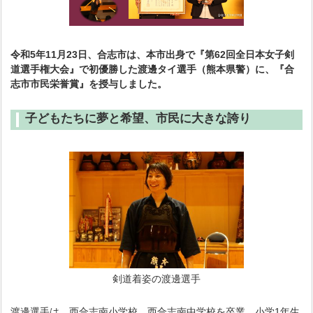
令和5年11月23日、合志市は、本市出身で『第62回全日本女子剣
道選手権大会』で初優勝した渡邊タイ選手（熊本県警）に、『合
志市市民栄誉賞』を授与しました。
子どもたちに夢と希望、市民に大きな誇り
剣道着姿の渡邊選手
渡邊選手は、西合志南小学校、西合志南中学校を卒業。小学1年生