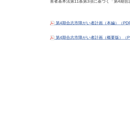
害者基本法第11条第3項に基づく「第4期
第4期合志市障がい者計画（本編）（PDF
第4期合志市障がい者計画（概要版）（PD