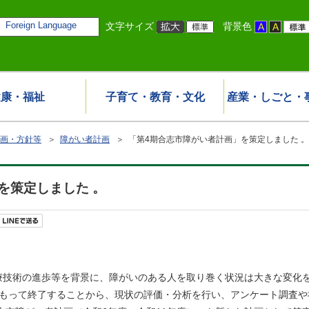
Foreign Language
文字サイズ
背景色
健康・福祉
子育て・教育・文化
産業・しごと・
画・方針等
＞
障がい者計画
＞ 「第4期合志市障がい者計画」を策定しました 。
を策定しました 。
技術の進歩等を背景に、障がいのある人を取り巻く状況は大きな変化
もって終了することから、現状の評価・分析を行い、アンケート調査や