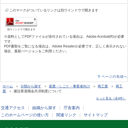
このマークがついているリンクは別ウインドウで開きます
別ウィンドウで開きます
※資料としてPDFファイルが添付されている場合は、Adobe Acrobat(R)が必要
です。
PDF書類をご覧になる場合は、Adobe Readerが必要です。正しく表示されない
場合、最新バージョンをご利用ください。
ページの先頭へ
ホーム
＞
分類から探す
＞
産業・しごと・事業者向け
＞
商工業
＞
商工
業
＞ 建設業退職金共済制度について
もっと見る（全4件）
交通アクセス
｜
組織から探す
｜
庁舎案内
｜
このホームページの使い方
｜
関連リンク
｜
サイトマップ