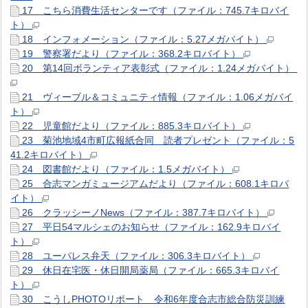
17 こちら消費生活センターです（ファイル：745.7キロバイ
ト）
18 インフォメーション（ファイル：5.27メガバイト）
19 警察署だより（ファイル：368.2キロバイト）
20 第14回ボランティア表彰式（ファイル：1.24メガバイト）
21 ヴィーブル＆コミュニティ情報（ファイル：1.06メガバイ
ト）
22 児童館だより（ファイル：885.3キロバイト）
23 菊池地域4市町広報紙合同 読者プレゼント（ファイル：5
41.2キロバイト）
24 図書館だより（ファイル：1.5メガバイト）
25 合志マンガミュージアムだより（ファイル：608.1キロバ
イト）
26 クラッシーノNews（ファイル：387.7キロバイト）
27 平日54マルシェのお知らせ（ファイル：162.9キロバイ
ト）
28 ユーパレス弁天（ファイル：306.3キロバイト）
29 休日在宅医・休日開局薬局（ファイル：665.3キロバイ
ト）
30 こうしPHOTOリポート 令和6年度合志市総合防災訓練