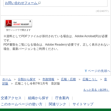
お問い合わせフォーム
（ID:24077）
別ウィンドウで開きます
※資料としてPDFファイルが添付されている場合は、Adobe Acrobat(R)が必要
です。
PDF書類をご覧になる場合は、Adobe Readerが必要です。正しく表示されない
場合、最新バージョンをご利用ください。
ページの先頭へ
ホーム
＞
分類から探す
＞
市政情報
＞
広報・広聴
＞
広報こうし
＞
音
訳版
＞ 広報こうし令和7年1月号 音訳版
もっと見る（全2件）
交通アクセス
｜
組織から探す
｜
庁舎案内
｜
このホームページの使い方
｜
関連リンク
｜
サイトマップ