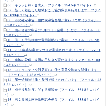
ト）
06 キラッと輝く合志人（ファイル：954.5キロバイト）
07 新しく着任した地域おこし協力隊員を紹介します（ファイ
ル：638キロバイト）
08 市の確定申告・住民税申告会場が変わります（ファイル：
582キロバイト）
09 償却資産の申告は1月31日（金曜日）まで（ファイル：60
1.9キロバイト）
10 風しん予防接種の費用補助のご案内（ファイル：685.7キ
ロバイト）
11 2025年農林業センサスが実施されます（ファイル：770.1
キロバイト）
12 農地の貸借・売買の手続きが変わります（ファイル：100
8.4キロバイト）
13 コミュニティ交通見直しに伴う意見交換会を開催します
（ファイル：1.45メガバイト）
14 屋外焼却は法律・条例で禁止されています（ファイル：43
5.2キロバイト）
15 成年後見制度に関する相談会（ファイル：361.8キロバイ
ト）
16 男女共同参画推進懇話会便り（ファイル：688.9キロバイ
ト）