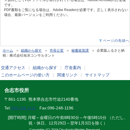
※資料としてPDFファイルが添付されている場合は、Adobe Acrobat(R)が必要
です。
PDF書類をご覧になる場合は、Adobe Readerが必要です。正しく表示されない
場合、最新バージョンをご利用ください。
ページの先頭へ
ホーム
＞
組織から探す
＞
市長公室
＞
秘書政策課
＞ 企業版ふるさと納
税：株式会社祐水コンサルタント
交通アクセス
｜
組織から探す
｜
庁舎案内
｜
このホームページの使い方
｜
関連リンク
｜
サイトマップ
合志市役所
〒861-1195 熊本県合志市竹迫2140番地
Tel:
096-248-1111
Fax:096-248-1196
[開庁時間] 月曜～金曜日の午前8時30分～午後5時15分 （ただし、
祝・休日、12月29日～翌年1月3日を除く）
Copyrights (C) 2019 City-Koshi Allrights Reserved.