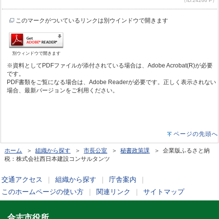
（ID:24266 P）
このマークがついているリンクは別ウインドウで開きます
別ウィンドウで開きます
※資料としてPDFファイルが添付されている場合は、Adobe Acrobat(R)が必要
です。
PDF書類をご覧になる場合は、Adobe Readerが必要です。正しく表示されない
場合、最新バージョンをご利用ください。
ページの先頭へ
ホーム
＞
組織から探す
＞
市長公室
＞
秘書政策課
＞ 企業版ふるさと納
税：株式会社西日本建設コンサルタンツ
交通アクセス
｜
組織から探す
｜
庁舎案内
｜
このホームページの使い方
｜
関連リンク
｜
サイトマップ
合志市役所