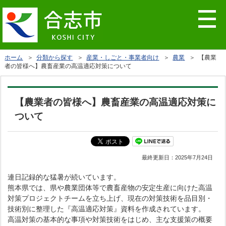
ホーム
＞
分類から探す
＞
産業・しごと・事業者向け
＞
農業
＞ 【農業
者の皆様へ】農畜産業の高温適応対策について
【農業者の皆様へ】農畜産業の高温適応対策に
ついて
最終更新日：
2025年7月24日
連日記録的な猛暑が続いています。
熊本県では、県や農業団体等で農畜産物の安定生産に向けた高温
対策プロジェクトチームを立ち上げ、現在の対策技術を品目別・
技術別に整理した『高温適応対策』資料を作成されています。
高温対策の基本的な事項や対策技術をはじめ、主な支援策の概要