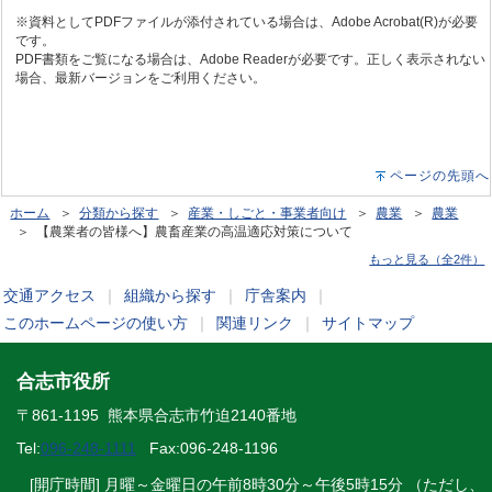
※資料としてPDFファイルが添付されている場合は、Adobe Acrobat(R)が必要
です。
PDF書類をご覧になる場合は、Adobe Readerが必要です。正しく表示されない
場合、最新バージョンをご利用ください。
ページの先頭へ
ホーム
＞
分類から探す
＞
産業・しごと・事業者向け
＞
農業
＞
農業
＞ 【農業者の皆様へ】農畜産業の高温適応対策について
もっと見る（全2件）
交通アクセス
｜
組織から探す
｜
庁舎案内
｜
このホームページの使い方
｜
関連リンク
｜
サイトマップ
合志市役所
〒861-1195 熊本県合志市竹迫2140番地
Tel:
096-248-1111
Fax:096-248-1196
[開庁時間] 月曜～金曜日の午前8時30分～午後5時15分 （ただし、