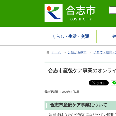
くらし・生活・交通
ホーム
＞
分類から探す
＞
子育て・教育・
合志市産後ケア事業のオンラ
最終更新日：
2026年4月1日
合志市産後ケア事業について
出産後は心身が不安定になりやすい時期で