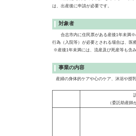
は、出産後に申請が必要です。
対象者
合志市内に住民票がある産後1年未満※の
行為（入院等）が必要とされる場合は、医
※産後1年未満には、流産及び死産等も含
事業の内容
産婦の身体的ケアや心のケア、沐浴や授乳
（委託助産師