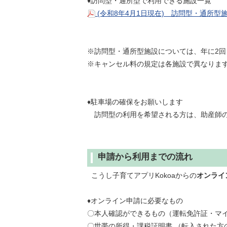
♦訪問型・通所型で利用できる施設一覧
(令和8年4月1日現在) 訪問型・通所型施
※訪問型・通所型施設については、年に2
※キャンセル料の規定は各施設で異なりま
♦駐車場の確保をお願いします
訪問型の利用を希望される方は、助産師の
申請から利用までの流れ
こうし子育てアプリKokoaからの
オンライ
♦オンライン申請に必要なもの
〇本人確認ができるもの（運転免許証・マ
〇世帯の所得・課税証明書 （転入された方