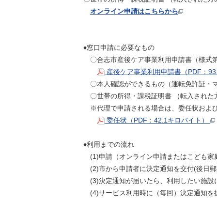
オンライン申請はこちらから
♦窓口申請に必要なもの
〇合志市産後ケア事業利用申請書（様式第
産後ケア事業利用申請書（PDF：93
〇本人確認ができるもの（運転免許証・マ
〇世帯の所得・課税証明書 （転入された
※代理で申請される場合は、委任状および
委任状（PDF：42.1キロバイト）
♦利用までの流れ
(1)申請（オンライン申請またはこども
(2)市から申請者に決定通知を交付(後日
(3)決定通知が届いたら、利用したい施設
(4)サービス利用時に（毎回）決定通知を