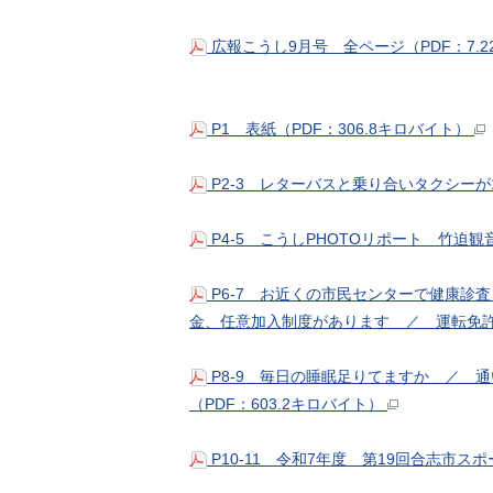
広報こうし9月号 全ページ（PDF：7.
P1 表紙（PDF：306.8キロバイト）
P2-3 レターバスと乗り合いタクシーが1
P4-5 こうしPHOTOリポート 竹迫
P6-7 お近くの市民センターで健康
金、任意加入制度があります ／ 運転免許自
P8-9 毎日の睡眠足りてますか ／ 
（PDF：603.2キロバイト）
P10-11 令和7年度 第19回合志市