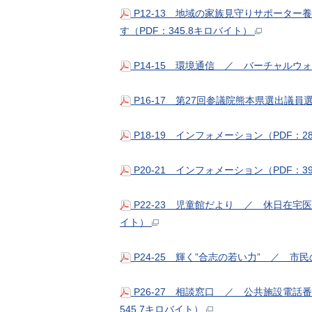
P12-13 地域の家族見守りサポータ
す（PDF：345.8キロバイト）
P14-15 環境通信 ／ バーチャルウォ
P16-17 第27回参議院熊本県選出議
P18-19 インフォメーション（PDF：2
P20-21 インフォメーション（PDF：3
P22-23 児童館だより ／ 休日在宅
イト）
P24-25 輝く”合志の若い力” ／ 市
P26-27 相談窓口 ／ 公共施設電
545.7キロバイト）