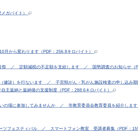
22メガバイト）
0月から変わります（PDF：256.8キロバイト）
観音祭 ／ 定額減税の不足額を支給します ／ 国勢調査のお知らせ（PD
診査（健診）を行ないます ／ 子宮頸がん・乳がん施設検査の申し込み
主返納と返納後の支援制度（PDF：288.6キロバイト）
通いの場に参加してみませんか ／ 市教育委員会教育委員を紹介しま
スポーツフェスティバル ／ スマートフォン教室 受講者募集（PDF：15