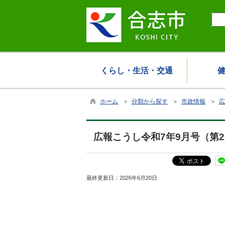
くらし・生活・交通
ホーム
＞
分類から探す
＞
市政情報
＞
広
広報こうし令和7年9月号（第2
最終更新日：
2026年6月20日