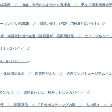
ー養成講座 ／ 18歳、今日からあなたも有権者 ／ 男女共同参画推
ーキング大会2025 ／ 間違い探し（PDF：794.6キロバイト）
員選挙 参議院比例代表選出議員選挙 投開票結果 ／ ヴィーブル＆コミ
82.3キロバイト）
94.5キロバイト）
医・休日開局薬局 ／ 図書館だより ／ 合志マンガミュージアムだより
民のひろば ／ 健康食レシピ（PDF：1.06メガバイト）
話番号 ／ 情報発信 ／ 9月分ポスティング内容 ／ 人の動き ／ 