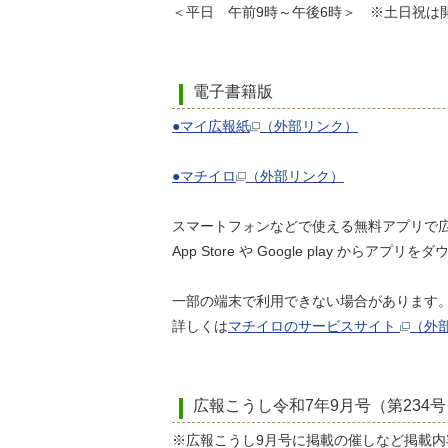
＜平日 午前9時～午後6時＞ ※土日祝は
電子書籍版
●マイ広報紙
（外部リンク）
●マチイロ
（外部リンク）
スマートフォンなどで使える無料アプリで
App Store や Google play
一部の端末で利用できない場合があります
詳しくは
マチイロのサービスサイト
（外
広報こうし令和7年9月号（第234号
※広報こうし9月号に掲載の催しなど掲載