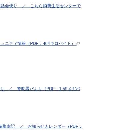
進懇話会便り ／ こちら消費生活センターで
ュニティ情報（PDF：404キロバイト）
 ／ 警察署だより（PDF：1.59メガバ
編集幸記 ／ お知らせカレンダー（PDF：