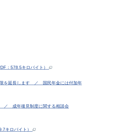
F：578.5キロバイト）
期限を延長します ／ 国民年金には付加年
す ／ 成年後見制度に関する相談会
9.7キロバイト）