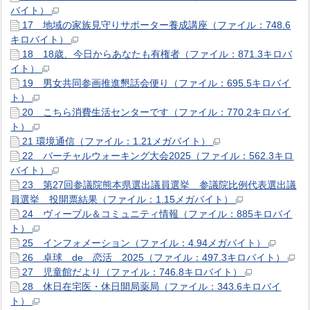
バイト）
17 地域の家族見守りサポーター養成講座（ファイル：748.6
キロバイト）
18 18歳、今日からあなたも有権者（ファイル：871.3キロバ
イト）
19 男女共同参画推進懇話会便り（ファイル：695.5キロバイ
ト）
20 こちら消費生活センターです（ファイル：770.2キロバイ
ト）
21 環境通信（ファイル：1.21メガバイト）
22 バーチャルウォーキング大会2025（ファイル：562.3キロ
バイト）
23 第27回参議院熊本県選出議員選挙 参議院比例代表選出議
員選挙 投開票結果（ファイル：1.15メガバイト）
24 ヴィーブル＆コミュニティ情報（ファイル：885キロバイ
ト）
25 インフォメーション（ファイル：4.94メガバイト）
26 卓球 de 恋活 2025（ファイル：497.3キロバイト）
27 児童館だより（ファイル：746.8キロバイト）
28 休日在宅医・休日開局薬局（ファイル：343.6キロバイ
ト）