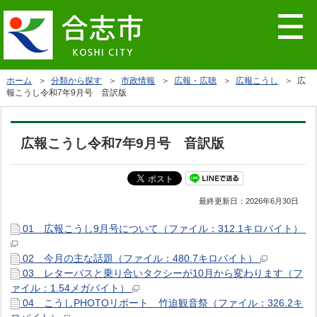
ホーム
＞
分類から探す
＞
市政情報
＞
広報・広聴
＞
広報こうし
＞ 広
報こうし令和7年9月号 音訳版
広報こうし令和7年9月号 音訳版
最終更新日：
2026年6月30日
01 広報こうし9月号について（ファイル：312.1キロバイト）
02 今月の主な話題（ファイル：480.7キロバイト）
03 レターバスと乗り合いタクシーが10月から変わります（フ
ァイル：1.54メガバイト）
04 こうしPHOTOリポート 竹迫観音祭（ファイル：326.2キ