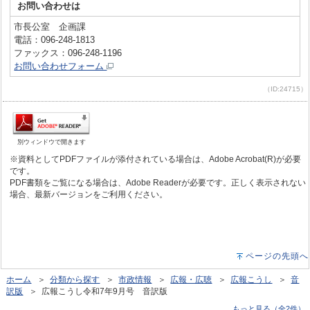
お問い合わせは
市長公室 企画課
電話：096-248-1813
ファックス：096-248-1196
お問い合わせフォーム
（ID:24715）
別ウィンドウで開きます
※資料としてPDFファイルが添付されている場合は、Adobe Acrobat(R)が必要
です。
PDF書類をご覧になる場合は、Adobe Readerが必要です。正しく表示されない
場合、最新バージョンをご利用ください。
ページの先頭へ
ホーム
＞
分類から探す
＞
市政情報
＞
広報・広聴
＞
広報こうし
＞
音
訳版
＞ 広報こうし令和7年9月号 音訳版
もっと見る（全2件）