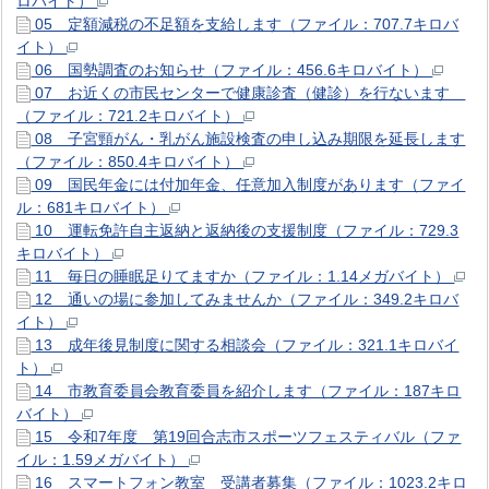
ロバイト）
05 定額減税の不足額を支給します（ファイル：707.7キロバ
イト）
06 国勢調査のお知らせ（ファイル：456.6キロバイト）
07 お近くの市民センターで健康診査（健診）を行ないます
（ファイル：721.2キロバイト）
08 子宮頸がん・乳がん施設検査の申し込み期限を延長します
（ファイル：850.4キロバイト）
09 国民年金には付加年金、任意加入制度があります（ファイ
ル：681キロバイト）
10 運転免許自主返納と返納後の支援制度（ファイル：729.3
キロバイト）
11 毎日の睡眠足りてますか（ファイル：1.14メガバイト）
12 通いの場に参加してみませんか（ファイル：349.2キロバ
イト）
13 成年後見制度に関する相談会（ファイル：321.1キロバイ
ト）
14 市教育委員会教育委員を紹介します（ファイル：187キロ
バイト）
15 令和7年度 第19回合志市スポーツフェスティバル（ファ
イル：1.59メガバイト）
16 スマートフォン教室 受講者募集（ファイル：1023.2キロ