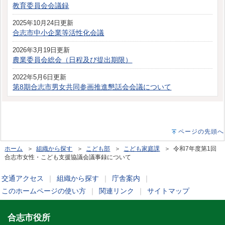
教育委員会会議録
2025年10月24日更新
合志市中小企業等活性化会議
2026年3月19日更新
農業委員会総会（日程及び提出期限）
2022年5月6日更新
第8期合志市男女共同参画推進懇話会会議について
ページの先頭へ
ホーム
＞
組織から探す
＞
こども部
＞
こども家庭課
＞ 令和7年度第1回
合志市女性・こども支援協議会議事録について
交通アクセス
｜
組織から探す
｜
庁舎案内
｜
このホームページの使い方
｜
関連リンク
｜
サイトマップ
合志市役所