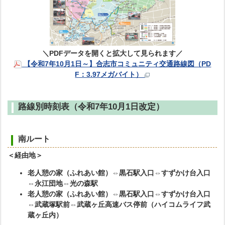
＼PDFデータを開くと拡大して見られます／
【令和7年10月1日～】合志市コミュニティ交通路線図（PD
F：3.97メガバイト）
路線別時刻表（令和7年10月1日改定）
南ルート
＜経由地＞
老人憩の家（ふれあい館）⇔黒石駅入口⇔すずかけ台入口
⇔永江団地⇔光の森駅
老人憩の家（ふれあい館）⇔黒石駅入口⇔すずかけ台入口
⇔武蔵塚駅前⇔武蔵ヶ丘高速バス停前（ハイコムライフ武
蔵ヶ丘内）