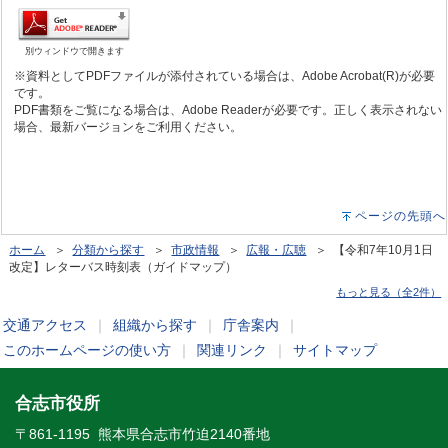
別ウィンドウで開きます
※資料としてPDFファイルが添付されている場合は、Adobe Acrobat(R)が必要
です。
PDF書類をご覧になる場合は、Adobe Readerが必要です。正しく表示されない
場合、最新バージョンをご利用ください。
ページの先頭へ
ホーム
＞
分類から探す
＞
市政情報
＞
広報・広聴
＞ 【令和7年10月1日
改定】レターバス時刻表（ガイドマップ）
もっと見る（全2件）
交通アクセス
｜
組織から探す
｜
庁舎案内
｜
このホームページの使い方
｜
関連リンク
｜
サイトマップ
合志市役所
〒861-1195 熊本県合志市竹迫2140番地