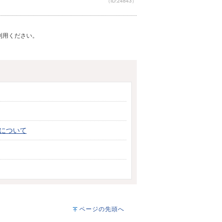
（ID:24843）
ご利用ください。
について
ページの先頭へ