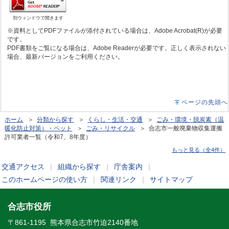
別ウィンドウで開きます
※資料としてPDFファイルが添付されている場合は、Adobe Acrobat(R)が必要
です。
PDF書類をご覧になる場合は、Adobe Readerが必要です。正しく表示されない
場合、最新バージョンをご利用ください。
ページの先頭へ
ホーム
＞
分類から探す
＞
くらし・生活・交通
＞
ごみ・環境・脱炭素（温
暖化防止対策）・ペット
＞
ごみ・リサイクル
＞ 合志市一般廃棄物収集運搬
許可業者一覧（令和7、8年度）
もっと見る（全4件）
交通アクセス
｜
組織から探す
｜
庁舎案内
｜
このホームページの使い方
｜
関連リンク
｜
サイトマップ
合志市役所
〒861-1195 熊本県合志市竹迫2140番地