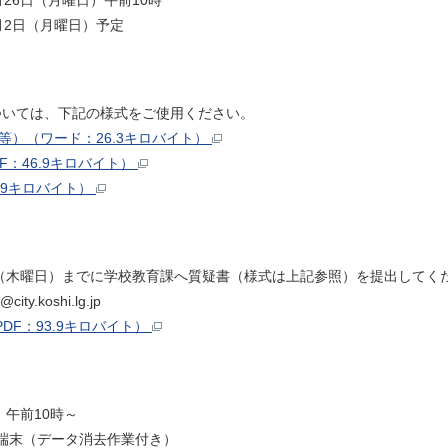
日（月曜日）午前10時
2日（月曜日）予定
ついては、下記の様式をご使用ください。
等）（ワード：26.3キロバイト）
：46.9キロバイト）
.9キロバイト）
日（木曜日）までに学校教育課へ質疑書（様式は上記参照）を提出してく
koshi.lg.jp
F：93.9キロバイト）
）午前10時～
用端末（データ消去作業付き）