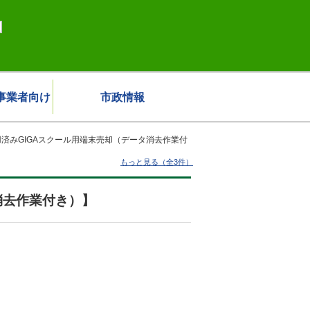
事業者向け
市政情報
済みGIGAスクール用端末売却（データ消去作業付
もっと見る（全3件）
消去作業付き）】