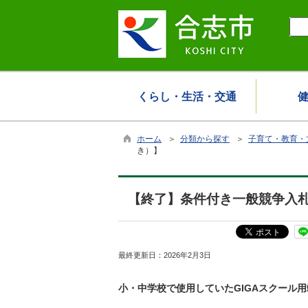
くらし・生活・交通
ホーム
＞
分類から探す
＞
子育て・教育・
き）】
【終了】条件付き一般競争入札
最終更新日：
2026年2月3日
小・中学校で使用していたGIGAスクール