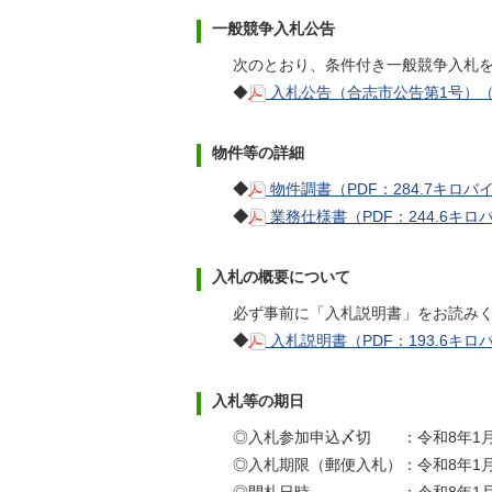
一般競争入札公告
次のとおり、条件付き一般競争入札
◆
入札公告（合志市公告第1号）（P
物件等の詳細
◆
物件調書（PDF：284.7キロバ
◆
業務仕様書（PDF：244.6キロ
入札の概要について
必ず事前に「入札説明書」をお読み
◆
入札説明書（PDF：193.6キロ
入札等の期日
◎入札参加申込〆切 ：令和8年1月
◎入札期限（郵便入札）：令和8年1月