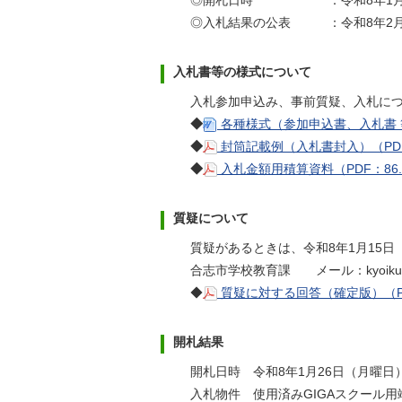
◎開札日時 ：令和8年1月26
◎入札結果の公表 ：令和8年2月
入札書等の様式について
入札参加申込み、事前質疑、入札に
◆
各種様式（参加申込書、入札書 
◆
封筒記載例（入札書封入）（PDF
◆
入札金額用積算資料（PDF：86
質疑について
質疑があるときは、令和8年1月15
合志市学校教育課 メール：kyoiku@city.
◆
質疑に対する回答（確定版）（PD
開札結果
開札日時 令和8年1月26日（月曜日
入札物件 使用済みGIGAスクール