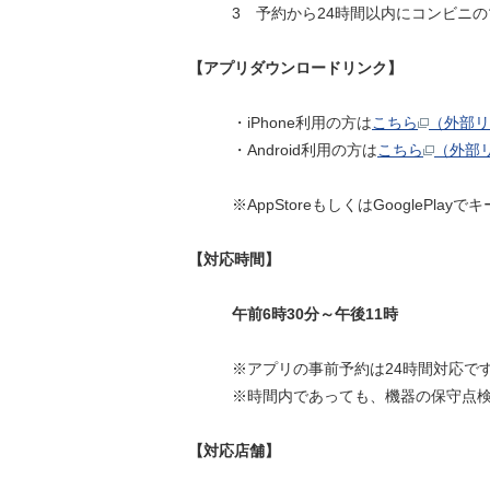
3 予約から24時間以内にコンビニ
【アプリダウンロードリンク】
・iPhone利用の方は
こちら
（外部リ
・Android利用の方は
こちら
（外部
※AppStoreもしくはGoogleP
【対応時間】
午前6時30分～午後11時
※アプリの事前予約は24時間対応で
※時間内であっても、機器の保守点
【対応店舗】