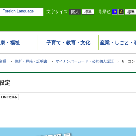
Foreign Language
文字サイズ
背景色
健康・福祉
子育て・教育・文化
産業・しごと・
交通
＞
住所・戸籍・証明書
＞
マイナンバーカード・公的個人認証
＞ 6 コン
設定