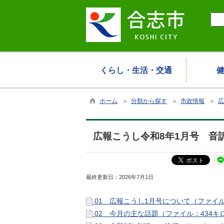
くらし・生活・交通
ホーム
＞
分類から探す
＞
市政情報
＞
広
広報こうし令和8年1月号 音
最終更新日：
2026年7月1日
01 広報こうし1月号について（ファイル
02 今月の主な話題（ファイル：434キ