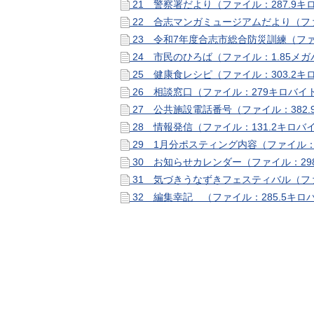
21 警察署だより（ファイル：287.9
22 合志マンガミュージアムだより（ファ
23 令和7年度合志市総合防災訓練（フ
24 市民のひろば（ファイル：1.85メ
25 健康食レシピ（ファイル：303.2
26 相談窓口（ファイル：279キロバイ
27 公共施設電話番号（ファイル：382
28 情報発信（ファイル：131.2キロバ
29 1月分ポスティング内容（ファイル：
30 お知らせカレンダー（ファイル：29
31 気づきうなずきフェスティバル（ファ
32 編集幸記 （ファイル：285.5キロ