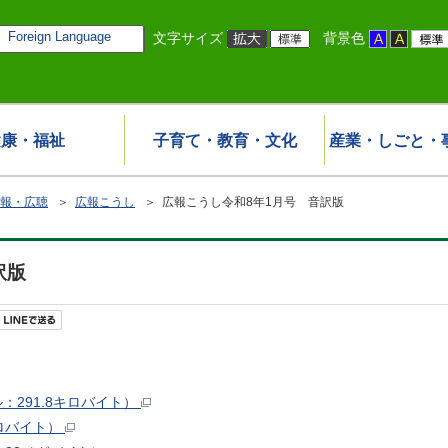
Foreign Language
文字サイズ
背景色
健康・福祉
子育て・教育・文化
産業・しごと・
報・広聴
＞
広報こうし
＞ 広報こうし令和8年1月号 音訳版
訳版
：291.8キロバイト）
ロバイト）