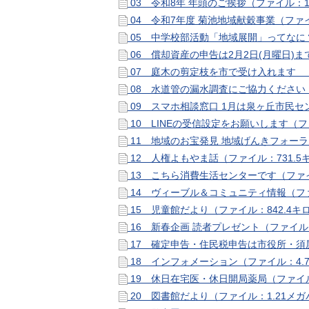
03 令和8年 年頭のご挨拶（ファイル：1
04 令和7年度 菊池地域献穀事業（ファイ
05 中学校部活動「地域展開」ってなに？
06 償却資産の申告は2月2日(月曜日)ま
07 庭木の剪定枝を市で受け入れます （
08 水道管の漏水調査にご協力ください（
09 スマホ相談窓口 1月は泉ヶ丘市民セ
10 LINEの受信設定をお願いします（フ
11 地域のお宝発見 地域げんきフォーラ
12 人権よもやま話（ファイル：731.
13 こちら消費生活センターです（ファイ
14 ヴィーブル＆コミュニティ情報（ファ
15 児童館だより（ファイル：842.4
16 新春企画 読者プレゼント（ファイル：
17 確定申告・住民税申告は市役所・須
18 インフォメーション（ファイル：4.
19 休日在宅医・休日開局薬局（ファイル
20 図書館だより（ファイル：1.21メ