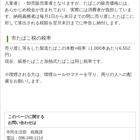
入業者）・卸売販売業者となりますが、たばこの販売価格には、
あらかじめ税金が含まれており、実際には消費者が負担していま
す。納税義務者は毎月1日から末日までの間に売り渡したたばこに
対して算出される税額を翌月末日までに申告し納付します。
市たばこ税の税率
売り渡し等をした製造たばこの本数×税率（1,000本あたり6,552
円）
現在、紙巻たばこと加熱式たばこは同じ税率です。
※喫煙される方は、喫煙ルールやマナーを守り、周りの人への配
慮をお願いします。
このページに関する
お問い合わせは
市民生活部 税務課
電話：096-248-1114