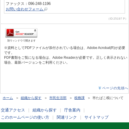
ファックス：096-248-1196
お問い合わせフォーム
（ID:25197 P）
別ウィンドウで開きます
※資料としてPDFファイルが添付されている場合は、Adobe Acrobat(R)が必要
です。
PDF書類をご覧になる場合は、Adobe Readerが必要です。正しく表示されない
場合、最新バージョンをご利用ください。
ページの先頭へ
ホーム
＞
組織から探す
＞
市民生活部
＞
税務課
＞ 市たばこ税について
交通アクセス
｜
組織から探す
｜
庁舎案内
｜
このホームページの使い方
｜
関連リンク
｜
サイトマップ