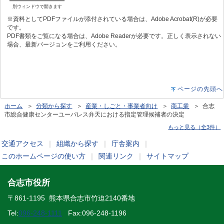
別ウィンドウで開きます
※資料としてPDFファイルが添付されている場合は、Adobe Acrobat(R)が必要
です。
PDF書類をご覧になる場合は、Adobe Readerが必要です。正しく表示されない
場合、最新バージョンをご利用ください。
ページの先頭へ
ホーム
＞
分類から探す
＞
産業・しごと・事業者向け
＞
商工業
＞ 合志
市総合健康センターユーパレス弁天における指定管理候補者の決定
もっと見る（全3件）
交通アクセス
｜
組織から探す
｜
庁舎案内
｜
このホームページの使い方
｜
関連リンク
｜
サイトマップ
合志市役所
〒861-1195 熊本県合志市竹迫2140番地
Tel:
096-248-1111
Fax:096-248-1196