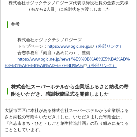
株式会社オジックテクノロジーズ代表取締役社長の金森元気様
（右から2人目）に感謝状をお渡ししました
参考
株式会社オジックテクノロジーズ
トップページ：
https://www.ogic.ne.jp/
（外部リンク）
合志事務所「雨庭（あめにわ）」整備
https://www.ogic.ne.jp/news/%E9%9B%A8%E5%BA%AD%
E3%81%AE%E8%A8%AD%E7%BD%AE/
（外部リンク）
株式会社スーパーホテルから企業版ふるさと納税の寄
附をいただき、感謝状贈呈式を開催しました
大阪市西区に本社がある株式会社スーパーホテルから企業版ふる
さと納税の寄附をいただきました。いただきました寄附金は、
『合志市まち・ひと・しごと創生推進計画』の取り組みに充てる
こととしています。