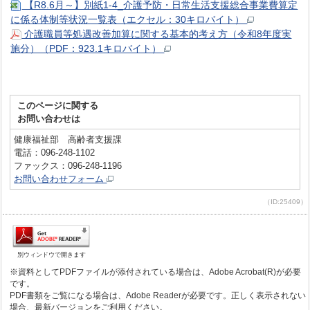
【R8.6月～】別紙1-4_介護予防・日常生活支援総合事業費算定
に係る体制等状況一覧表（エクセル：30キロバイト）
介護職員等処遇改善加算に関する基本的考え方（令和8年度実
施分）（PDF：923.1キロバイト）
このページに関する
お問い合わせは
健康福祉部 高齢者支援課
電話：096-248-1102
ファックス：096-248-1196
お問い合わせフォーム
（ID:25409）
別ウィンドウで開きます
※資料としてPDFファイルが添付されている場合は、Adobe Acrobat(R)が必要
です。
PDF書類をご覧になる場合は、Adobe Readerが必要です。正しく表示されない
場合、最新バージョンをご利用ください。