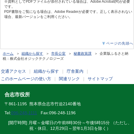
※資料としてPDFファイルが添付されている場合は、Adobe Acrobat(R)が必要
です。
PDF書類をご覧になる場合は、Adobe Readerが必要です。正しく表示されない
場合、最新バージョンをご利用ください。
ページの先頭へ
ホーム
＞
組織から探す
＞
市長公室
＞
秘書政策課
＞ 企業版ふるさと納
税：株式会社オジックテクノロジーズ
交通アクセス
｜
組織から探す
｜
庁舎案内
｜
このホームページの使い方
｜
関連リンク
｜
サイトマップ
合志市役所
〒861-1195 熊本県合志市竹迫2140番地
Tel:
096-248-1111
Fax:096-248-1196
[開庁時間] 月曜～金曜日の午前8時30分～午後5時15分 （ただし、
祝・休日、12月29日～翌年1月3日を除く）