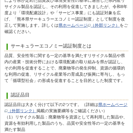
により県が定めた品質及び環境安全性の基準に適合した県内産リ
サイクル製品を認証し、その利用を促進してきましたが、令和8年
度より「環境配慮設計」や「サービス事業」にも認証対象を広
げ、「熊本県サーキュラーエコノミー認証制度」として制度を改
正して実施します。詳しくは
県ホームページ
（外部リンク）
をご
確認ください。
サーキュラーエコノミー認証制度とは
品質、安全性等に関する一定の基準を満たすリサイクル製品や県
内の産業・技術分野における環境配慮の取り組みを県が認証し、
その利用を促進することで、廃棄物等の発生抑制、資源の循環的
な利用の促進、リサイクル産業等の育成及び振興に寄与し、もっ
て「循環型社会」の形成を促進することを目的とした制度です。
認証品目
認証品目は大きく分けて以下の2つです。（詳細は
県ホームページ
（外部リンク）
掲載の実施要綱等をご確認ください）
（1）リサイクル製品：廃棄物等を資源として再利用した製品や、
資源を有効利用した製品のうち、品質や安全性等の一定の基準を
満たす製品