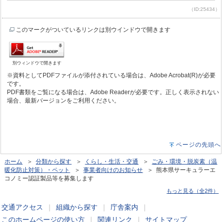
（ID:25434）
このマークがついているリンクは別ウインドウで開きます
別ウィンドウで開きます
※資料としてPDFファイルが添付されている場合は、Adobe Acrobat(R)が必要
です。
PDF書類をご覧になる場合は、Adobe Readerが必要です。正しく表示されない
場合、最新バージョンをご利用ください。
ページの先頭へ
ホーム
＞
分類から探す
＞
くらし・生活・交通
＞
ごみ・環境・脱炭素（温
暖化防止対策）・ペット
＞
事業者向けのお知らせ
＞ 熊本県サーキュラーエ
コノミー認証製品等を募集します
もっと見る（全2件）
交通アクセス
｜
組織から探す
｜
庁舎案内
｜
このホームページの使い方
｜
関連リンク
｜
サイトマップ