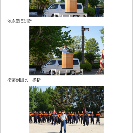
池永団長訓辞
衛藤副団長 挨拶