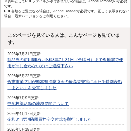
※資料としてPDFファイルが添付されている場合は、Adobe Acrobat(R)が必要
です。
PDF書類をご覧になる場合は、Adobe Readerが必要です。正しく表示されない
場合、最新バージョンをご利用ください。
このページを見ている人は、こんなページも見ていま
す。
2026年7月31日更新
商品券の使用期限は令和8年7月31日（金曜日）まで※地震で使
用が間に合わない方はご連絡下さい
2026年5月22日更新
合志市消防団が熊本県消防協会の最高栄誉賞にあたる特別表彰
「まとい」を受賞しました
2026年7月9日更新
中学校部活動の地域展開について
2026年4月17日更新
令和8年度消防団員辞令交付式を挙行しました
2026年5月19日更新