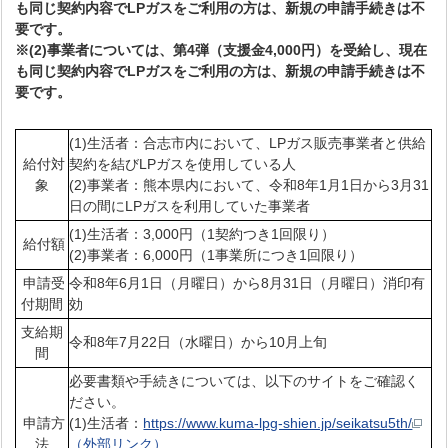
も同じ契約内容でLPガスをご利用の方は、新規の申請手続きは不
要です。
※(2)事業者については、
第4弾（支援金4,000円）を受給し、現在
も同じ契約内容でLPガスをご利用の方は、新規の申請手続きは不
要です。
(1)生活者：合志市内において、LPガス販売事業者と供給
給付対
契約を結びLPガスを使用している人
象
(2)事業者：熊本県内において、令和8年1月1日から3月31
日の間にLPガスを利用していた事業者
(1)生活者：3,000円（1契約つき1回限り）
給付額
(2)事業者：6,000円（1事業所につき1回限り）
申請受
令和8年6月1日（月曜日）から8月31日（月曜日）消印有
付期間
効
支給期
令和8年7月22日（水曜日）から10月上旬
間
必要書類や手続きについては、以下のサイトをご確認く
ださい。
申請方
(1)生活者：
https://www.kuma-lpg-shien.jp/seikatsu5th/
法
（外部リンク）