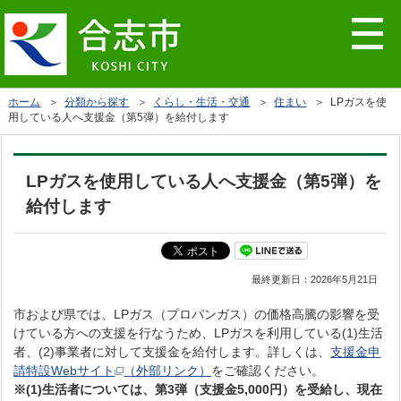
ホーム
＞
分類から探す
＞
くらし・生活・交通
＞
住まい
＞ LPガスを使
用している人へ支援金（第5弾）を給付します
LPガスを使用している人へ支援金（第5弾）を
給付します
最終更新日：
2026年5月21日
市および県では、LPガス（プロパンガス）の価格高騰の影響を受
けている方への支援を行なうため、LPガスを利用している(1)生活
者、(2)事業者に対して支援金を給付します。詳しくは、
支援金申
請特設Webサイト
（外部リンク）
をご確認ください。
※(1)生活者については、第3弾（支援金5,000円）を受給し、現在