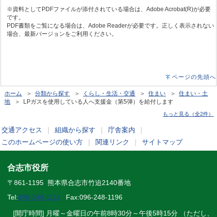
※資料としてPDFファイルが添付されている場合は、Adobe Acrobat(R)が必要
です。
PDF書類をご覧になる場合は、Adobe Readerが必要です。正しく表示されない
場合、最新バージョンをご利用ください。
ページの先頭へ
ホーム
＞
分類から探す
＞
くらし・生活・交通
＞
住まい
＞
住まい・土
地
＞ LPガスを使用している人へ支援金（第5弾）を給付します
もっと見る（全2件）
交通アクセス
｜
組織から探す
｜
庁舎案内
｜
このホームページの使い方
｜
関連リンク
｜
サイトマップ
合志市役所
〒861-1195 熊本県合志市竹迫2140番地
Tel:
096-248-1111
Fax:096-248-1196
[開庁時間] 月曜～金曜日の午前8時30分～午後5時15分 （ただし、