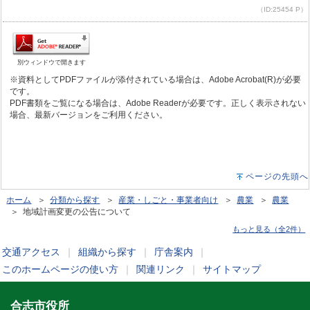
（ID:25454 P）
別ウィンドウで開きます
※資料としてPDFファイルが添付されている場合は、Adobe Acrobat(R)が必要
です。
PDF書類をご覧になる場合は、Adobe Readerが必要です。正しく表示されない
場合、最新バージョンをご利用ください。
ページの先頭へ
ホーム
＞
分類から探す
＞
産業・しごと・事業者向け
＞
農業
＞
農業
＞ 地域計画変更の公告について
もっと見る（全2件）
交通アクセス
｜
組織から探す
｜
庁舎案内
｜
このホームページの使い方
｜
関連リンク
｜
サイトマップ
合志市役所