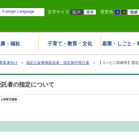
Foreign Language
文字サイズ
背景色
健康・福祉
子育て・教育・文化
産業・しごと・
事業者向け
＞
指定公金事務取扱者・指定納付受託者
＞ 【コンビニ収納等】指定
受託者の指定について