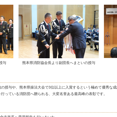
授与
熊本県消防協会長より副団長へまといの授与
の授与や、熊本県操法大会で3位以上に入賞するという極めて優秀な成
を行っている消防団へ贈られる、大変名誉ある最高峰の表彰です。