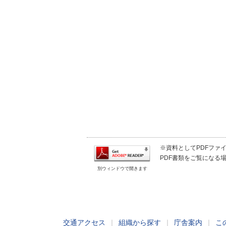
※資料としてPDFファイル
PDF書類をご覧になる場
別ウィンドウで開きます
交通アクセス
｜
組織から探す
｜
庁舎案内
｜
こ